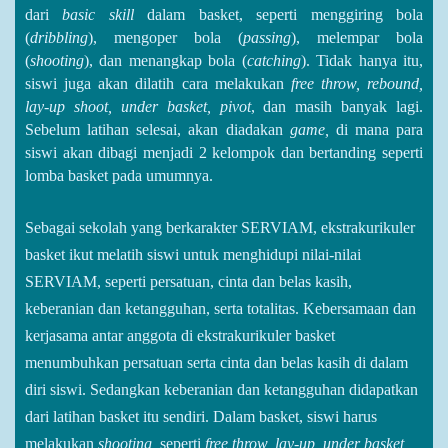
dari
basic skill
dalam basket, seperti menggiring bola
(
dribbling
), mengoper bola (
passing
), melempar bola
(
shooting
), dan menangkap bola (
catching
). Tidak hanya itu,
siswi juga akan dilatih cara melakukan
free throw, rebound,
lay-up shoot, under basket, pivot
, dan masih banyak lagi.
Sebelum latihan selesai, akan diadakan
game,
di mana para
siswi akan dibagi menjadi 2 kelompok dan bertanding seperti
lomba basket pada umumnya.
Sebagai sekolah yang berkarakter SERVIAM, ekstrakurikuler
basket ikut melatih siswi untuk menghidupi nilai-nilai
SERVIAM, seperti persatuan, cinta dan belas kasih,
keberanian dan ketangguhan, serta totalitas. Kebersamaan dan
kerjasama antar anggota di ekstrakurikuler basket
menumbuhkan persatuan serta cinta dan belas kasih di dalam
diri siswi. Sedangkan keberanian dan ketangguhan didapatkan
dari latihan basket itu sendiri. Dalam basket, siswi harus
melakukan
shooting,
seperti
free throw, lay-up, under basket,