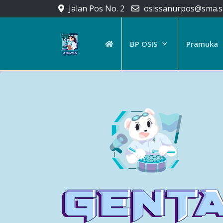
Jalan Pos No. 2
osissanurpos@sma.sa
BP OSIS
Pramuka