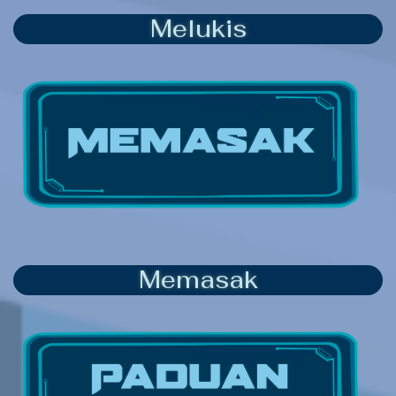
Melukis
Memasak